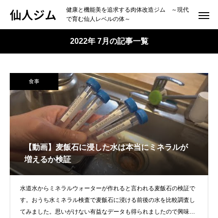
仙人ジム
健康と機能美を追求する肉体改造ジム ～現代
で育む仙人レベルの体～
2022年 7月の記事一覧
食事
【動画】麦飯石に浸した水は本当にミネラルが
増えるか検証
水道水からミネラルウォーターが作れると言われる麦飯石の検証で
す。おうち水ミネラル検査で麦飯石に浸ける前後の水を比較調査し
てみました。思いがけない有益なデータも得られましたので興味あ