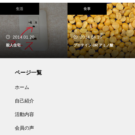
生活
食事
2014.01.20
2014.04.15
殺人住宅
プロテイン OR アミノ酸
ページ一覧
ホーム
自己紹介
活動内容
会員の声