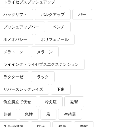
トライセプスプッシュアップ
ハックリフト
バルクアップ
バー
プッシュアップバー
ベンチ
ホメオパシー
ポリフェノール
メラトニン
メラニン
ライイングトライセプスエクステンション
ラクターゼ
ラック
リバースレッグレイズ
下痢
倒立腕立て伏せ
冷え症
副腎
卵巣
急性
炭
生殖器
生活習慣病
症状
精巣
美容