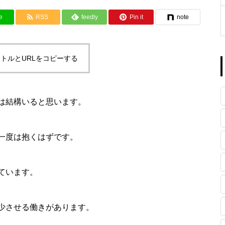
e
RSS
feedly
Pin it
note
トルとURLをコピーする
は
結構いると思います。
一度は抱くはずです。
ています。
少させる働きがあります。