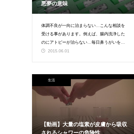
悪夢の意味
体調不良が一向に治まらない…こんな相談を
受ける事があります。例えば、腸内洗浄した
のにアトピーが治らない…毎日鼻うがいをし
ているのに花粉症が治らない…食べ物に気を
2015.06.01
遣っているのに慢
生活
【動画】大量の塩素が皮膚から吸収
されるシャワーの危険性