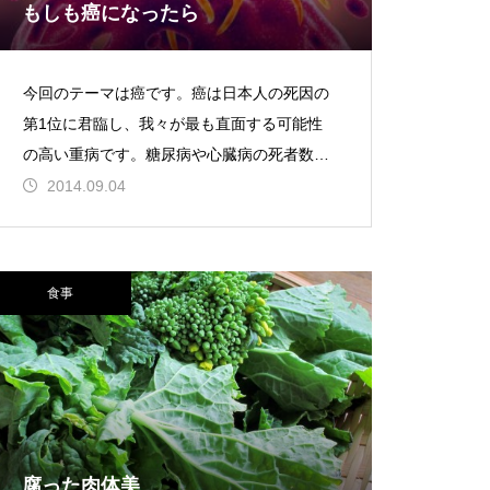
もしも癌になったら
今回のテーマは癌です。癌は日本人の死因の
第1位に君臨し、我々が最も直面する可能性
の高い重病です。糖尿病や心臓病の死者数も
高い方ですが、癌はそれらを合わせても勝て
2014.09.04
ない位、飛び抜けた高さを
食事
腐った肉体美