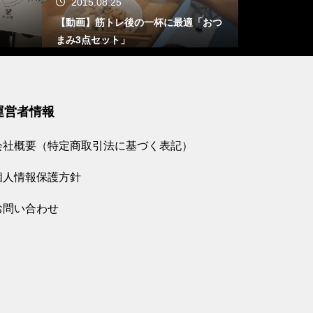
2015.08.25
2016.11.
【動画】筋トレ後の一杯に最適「おつ
高負荷低レッ
まみ3点セット」
運営者情報
会社概要（特定商取引法に基づく表記）
個人情報保護方針
お問い合わせ