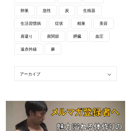
卵巣
急性
炭
生殖器
生活習慣病
症状
精巣
美容
肩凝り
肩関節
膵臓
血圧
遠赤外線
麻
アーカイブ