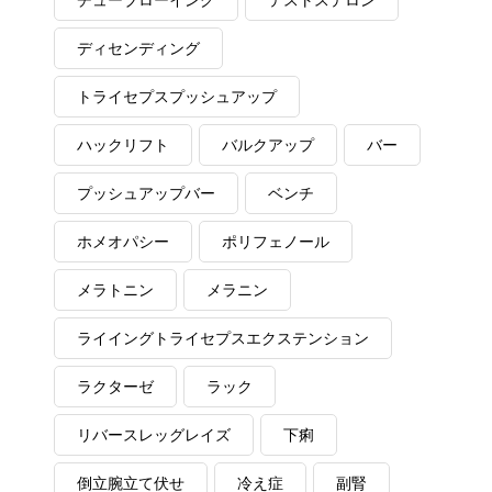
チューブローイング
テストステロン
ディセンディング
トライセプスプッシュアップ
ハックリフト
バルクアップ
バー
プッシュアップバー
ベンチ
ホメオパシー
ポリフェノール
メラトニン
メラニン
ライイングトライセプスエクステンション
ラクターゼ
ラック
リバースレッグレイズ
下痢
倒立腕立て伏せ
冷え症
副腎