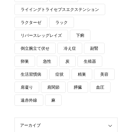
ライイングトライセプスエクステンション
ラクターゼ
ラック
リバースレッグレイズ
下痢
倒立腕立て伏せ
冷え症
副腎
卵巣
急性
炭
生殖器
生活習慣病
症状
精巣
美容
肩凝り
肩関節
膵臓
血圧
遠赤外線
麻
アーカイブ