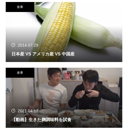
食事
2014.07.29
日本産 VS アメリカ産 VS 中国産
食事
2021.04.17
【動画】生きた麹調味料を試食