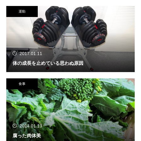
運動
2017.01.11
体の成長を止めている思わぬ原因
食事
2014.01.13
腐った肉体美