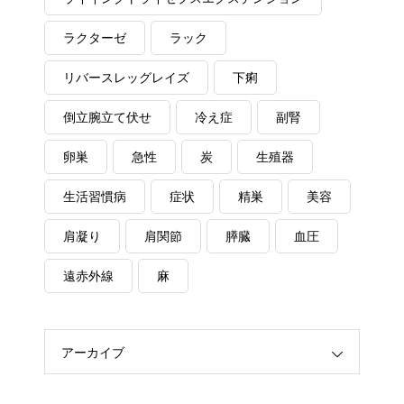
ラクターゼ
ラック
リバースレッグレイズ
下痢
倒立腕立て伏せ
冷え症
副腎
卵巣
急性
炭
生殖器
生活習慣病
症状
精巣
美容
肩凝り
肩関節
膵臓
血圧
遠赤外線
麻
アーカイブ