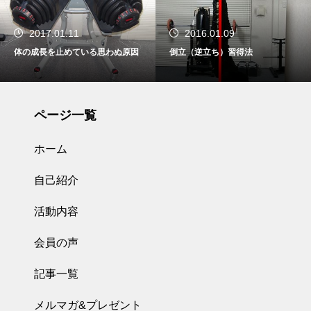
2016.01.09
2014.10.20
因
倒立（逆立ち）習得法
【動画】身体能力を高めて万病
治す3種の逆立ち
ページ一覧
ホーム
自己紹介
活動内容
会員の声
記事一覧
メルマガ&プレゼント