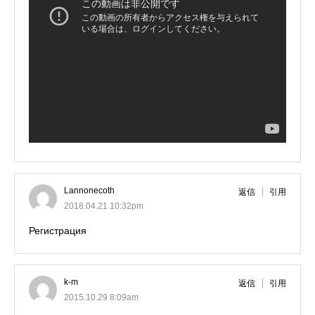
Lannonecoth
返信
引用
2018.04.21 10:32pm
Регистрация
k-m
返信
引用
2015.10.29 8:09am