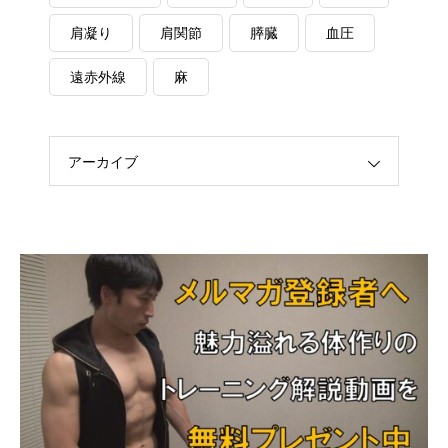
肩凝り
肩関節
膵臓
血圧
遠赤外線
麻
アーカイブ