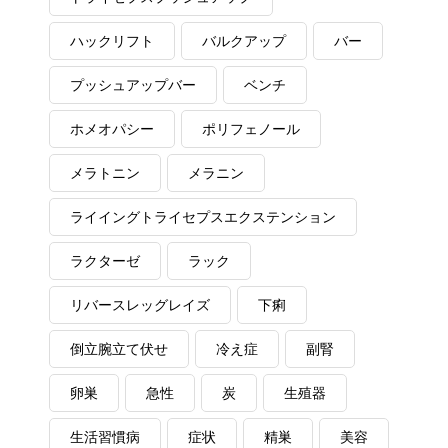
ハックリフト
バルクアップ
バー
プッシュアップバー
ベンチ
ホメオパシー
ポリフェノール
メラトニン
メラニン
ライイングトライセプスエクステンション
ラクターゼ
ラック
リバースレッグレイズ
下痢
倒立腕立て伏せ
冷え症
副腎
卵巣
急性
炭
生殖器
生活習慣病
症状
精巣
美容