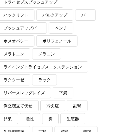
トライセプスプッシュアップ
ハックリフト
バルクアップ
バー
プッシュアップバー
ベンチ
ホメオパシー
ポリフェノール
メラトニン
メラニン
ライイングトライセプスエクステンション
ラクターゼ
ラック
リバースレッグレイズ
下痢
倒立腕立て伏せ
冷え症
副腎
卵巣
急性
炭
生殖器
生活習慣病
症状
精巣
美容