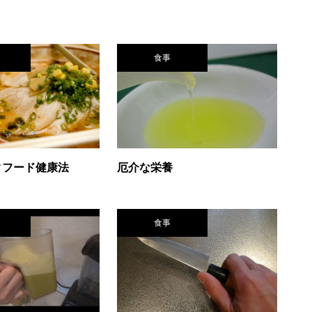
食事
クフード健康法
厄介な栄養
食事