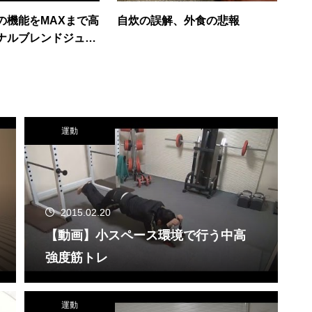
の機能をMAXまで高
自炊の誤解、外食の悲報
ナルブレンドジュー
運動
2015.02.20
【動画】小スペース環境で行う中高
強度筋トレ
運動