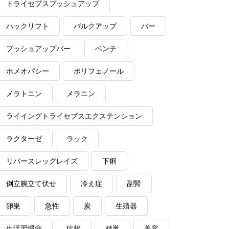
トライセプスプッシュアップ
ハックリフト
バルクアップ
バー
プッシュアップバー
ベンチ
ホメオパシー
ポリフェノール
メラトニン
メラニン
ライイングトライセプスエクステンション
ラクターゼ
ラック
リバースレッグレイズ
下痢
倒立腕立て伏せ
冷え症
副腎
卵巣
急性
炭
生殖器
生活習慣病
症状
精巣
美容