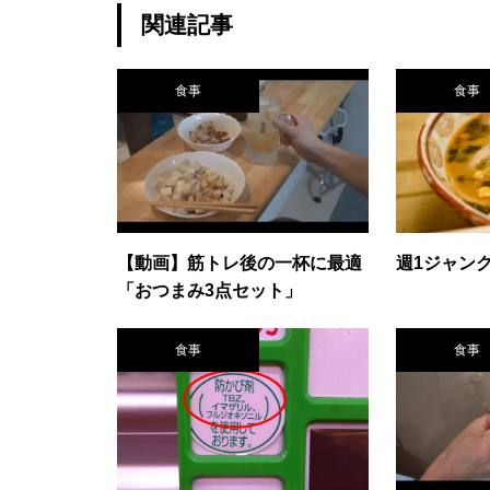
関連記事
食事
食事
【動画】筋トレ後の一杯に最適
週1ジャン
「おつまみ3点セット」
食事
食事